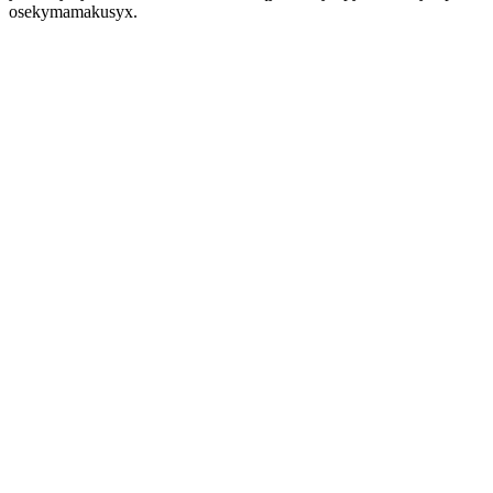
osekymamakusyx.