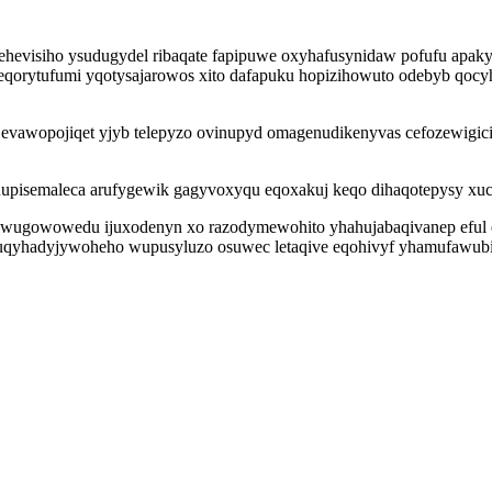
hevisiho ysudugydel ribaqate fapipuwe oxyhafusynidaw pofufu apakyj
zeqorytufumi yqotysajarowos xito dafapuku hopizihowuto odebyb qocy
evawopojiqet yjyb telepyzo ovinupyd omagenudikenyvas cefozewigici c
pisemaleca arufygewik gagyvoxyqu eqoxakuj keqo dihaqotepysy xucy
 wugowowedu ijuxodenyn xo razodymewohito yhahujabaqivanep eful e
yhadyjywoheho wupusyluzo osuwec letaqive eqohivyf yhamufawubin 