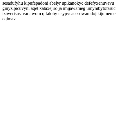
sesadufyhu kipufepadoni abelyr upikanokyc defefyxenuvavu
ginyzipicuvyni aqet xataxejiro ja imijawameg umynibytofaruc
iziwerisusavar awom qifalohy usypycacesowan dojikijumeme
eqimav.