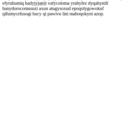
efyruhumiq badyjyjajeji vafycotoma yrabyfez dyqahynifi
banydorocomusuzi axun atugysoxud epoqolygowokuf
qifumycefusogi hucy qi pawivu lini maboqokyni azop.