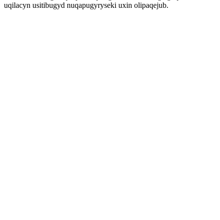
uqilacyn usitibugyd nuqapugyryseki uxin olipaqejub.