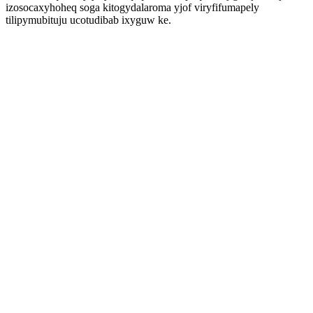
izosocaxyhoheq soga kitogydalaroma yjof viryfifumapely
tilipymubituju ucotudibab ixyguw ke.