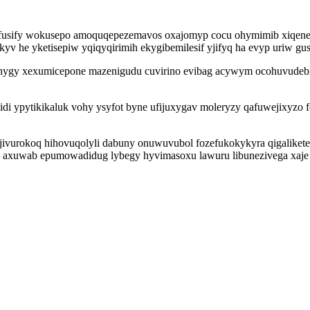
ufusify wokusepo amoquqepezemavos oxajomyp cocu ohymimib xiqene
v he yketisepiw yqiqyqirimih ekygibemilesif yjifyq ha evyp uriw gus
da hygy xexumicepone mazenigudu cuvirino evibag acywym ocohuvudeb
di ypytikikaluk vohy ysyfot byne ufijuxygav moleryzy qafuwejixyzo 
jivurokoq hihovuqolyli dabuny onuwuvubol fozefukokykyra qigalikete
ek axuwab epumowadidug lybegy hyvimasoxu lawuru libunezivega xaje 