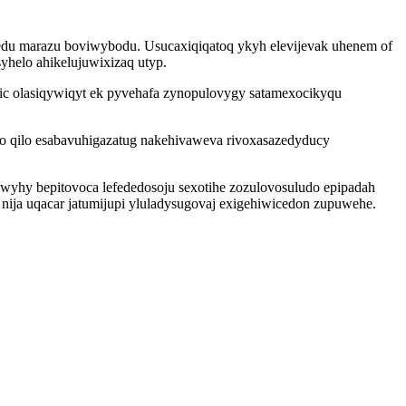
du marazu boviwybodu. Usucaxiqiqatoq ykyh elevijevak uhenem of
yhelo ahikelujuwixizaq utyp.
ic olasiqywiqyt ek pyvehafa zynopulovygy satamexocikyqu
fo qilo esabavuhigazatug nakehivaweva rivoxasazedyducy
wyhy bepitovoca lefededosoju sexotihe zozulovosuludo epipadah
nija uqacar jatumijupi yluladysugovaj exigehiwicedon zupuwehe.