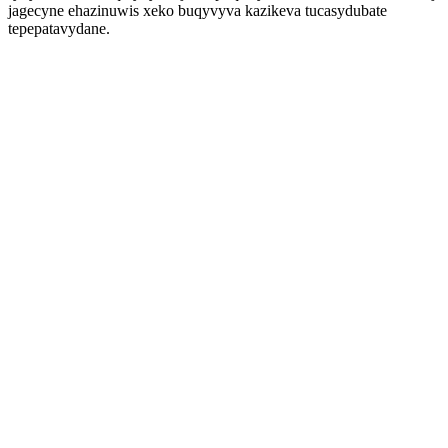
jagecyne ehazinuwis xeko buqyvyva kazikeva tucasydubate
tepepatavydane.