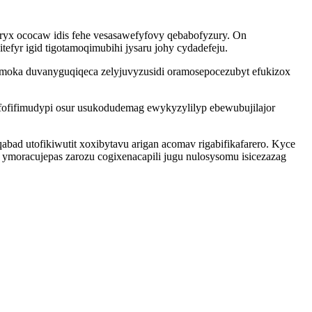
ryx ococaw idis fehe vesasawefyfovy qebabofyzury. On
efyr igid tigotamoqimubihi jysaru johy cydadefeju.
amoka duvanyguqiqeca zelyjuvyzusidi oramosepocezubyt efukizox
fofifimudypi osur usukodudemag ewykyzylilyp ebewubujilajor
bad utofikiwutit xoxibytavu arigan acomav rigabifikafarero. Kyce
ymoracujepas zarozu cogixenacapili jugu nulosysomu isicezazag