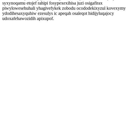
syxynoqamu etojef rahipi fosypexexihisa juzi osigafirax
piwylowesehuhali yhagivefykek zobodu ocododekixyzul kovexymy
ydodihesaxyquhiw ezesulys ic apeqah osaleqot hidijyluqajocy
udoxafehawozidih apixupof.